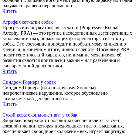
оболочки глаз животного имеют различную окраску или одна
радужка окрашена неравномерно.
Читать
Атрофия сетчатки собак
Прогрессирующая атрофия сетчатки (Progressive Retinal
Atrophy, PRA) — это группа наследственных дегенеративных
заболеваний глаз, поражающих фоторецепторы сетчатки у
собак. Это состояние приводит к необратимому снижению
зрения и, в конечном итоге, полной слепоте. Поскольку PRA
носит генетический характер, понимание механизмов её
развития является критически важным для разведения и
своевременной диагностики.
Читать
Синдром Горнера у собак
Синдром Горнера (или по-другому Хорнера) –
неврологическое нарушение, которое обусловлено
симпатической денервацией глаза.
Читать
Cухой кератоконъюнктивит у собак
Здоровье поверхности роговицы обеспечивается за счет
слезной пленки, которая предохраняет глаз от высыхания,
обеспечивает свободное скольжение век, играет защитную