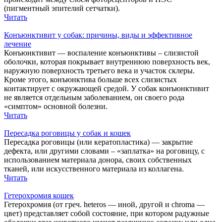
(пигментный эпителий сетчатки).
Читать
Конъюнктивит у собак: причины, виды и эффективное
лечение
Конъюнктивит — воспаление конъюнктивы – слизистой
оболочки, которая покрывает внутреннюю поверхность век,
наружную поверхность третьего века и участок склеры.
Кроме этого, конъюнктива больше всех слизистых
контактирует с окружающей средой. У собак конъюнктивит
не является отдельным заболеванием, он своего рода
«симптом» основной болезни.
Читать
Пересадка роговицы у собак и кошек
Пересадка роговицы (или кератопластика) — закрытие
дефекта, или другими словами – «заплатка» на роговицу, с
использованием материала донора, своих собственных
тканей, или искусственного материала из коллагена.
Читать
Гетерохромия кошек
Гетерохромия (от греч. heteros — иной, другой и chroma —
цвет) представляет собой состояние, при котором радужные