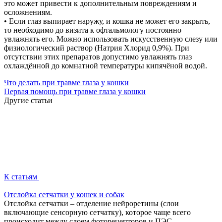
это может привести к дополнительным повреждениям и
осложнениям.
• Если глаз выпирает наружу, и кошка не может его закрыть,
то необходимо до визита к офтальмологу постоянно
увлажнять его. Можно использовать искусственную слезу или
физиологический раствор (Натрия Хлорид 0,9%). При
отсутствии этих препаратов допустимо увлажнять глаз
охлаждённой до комнатной температуры кипячёной водой.
Что делать при травме глаза у кошки
Первая помощь при травме глаза у кошки
Другие статьи
К статьям
Отслойка сетчатки у кошек и собак
Отслойка сетчатки – отделение нейроретины (слои
включающие сенсорную сетчатку), которое чаще всего
происходит между слоем фоторецепторов и ПЭС