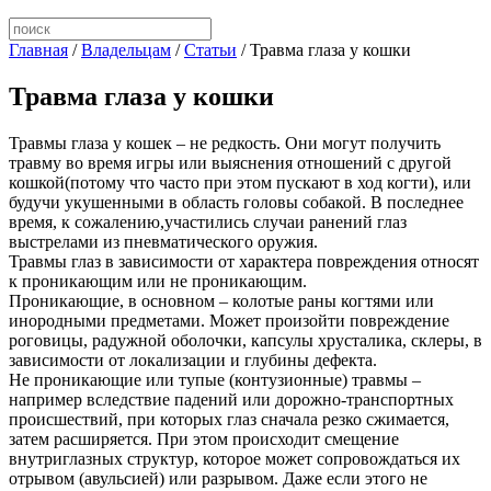
Главная
/
Владельцам
/
Статьи
/
Травма глаза у кошки
Травма глаза у кошки
Травмы глаза у кошек – не редкость. Они могут получить
травму во время игры или выяснения отношений с другой
кошкой(потому что часто при этом пускают в ход когти), или
будучи укушенными в область головы собакой. В последнее
время, к сожалению,участились случаи ранений глаз
выстрелами из пневматического оружия.
Травмы глаз в зависимости от характера повреждения относят
к проникающим или не проникающим.
Проникающие, в основном – колотые раны когтями или
инородными предметами. Может произойти повреждение
роговицы, радужной оболочки, капсулы хрусталика, склеры, в
зависимости от локализации и глубины дефекта.
Не проникающие или тупые (контузионные) травмы –
например вследствие падений или дорожно-транспортных
происшествий, при которых глаз сначала резко сжимается,
затем расширяется. При этом происходит смещение
внутриглазных структур, которое может сопровождаться их
отрывом (авульсией) или разрывом. Даже если этого не