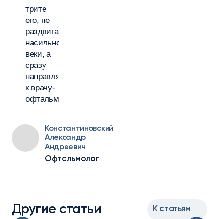
трите
его, не
раздвигайте
насильно
веки, а
сразу
направляйтесь
к врачу-
офтальмологу.
Константиновский
Александр
Андреевич
Офтальмолог
Другие статьи
К статьям