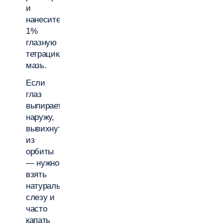
и
нанесите
1%
глазную
тетрациклиновую
мазь.
Если
глаз
выпирает
наружу,
вывихнут
из
орбиты
— нужно
взять
натуральную
слезу и
часто
капать