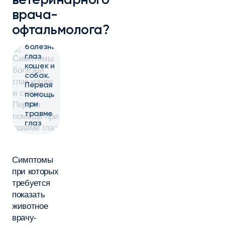
ветеринарного
врача-
офтальмолога?
Симптомы
болезни
глаз
кошек и
собак.
Первая
помощь
при
травме
глаз
Симптомы
при которых
требуется
показать
животное
врачу-