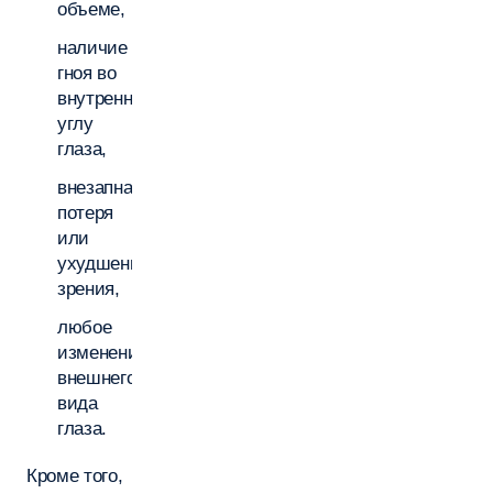
объеме,
наличие
гноя во
внутреннем
углу
глаза,
внезапная
потеря
или
ухудшение
зрения,
любое
изменение
внешнего
вида
глаза.
Кроме того,