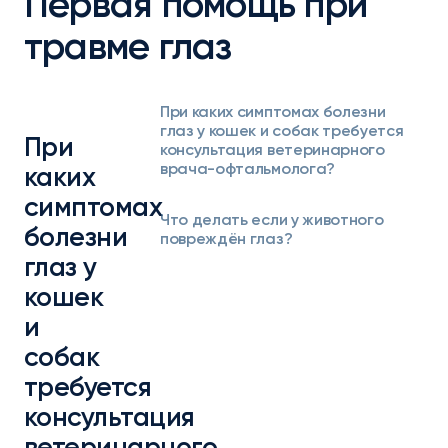
Первая помощь при
травме глаз
При каких симптомах болезни
глаз у кошек и собак требуется
При
консультация ветеринарного
врача-офтальмолога?
каких
симптомах
Что делать если у животного
болезни
повреждён глаз?
глаз у
кошек
и
собак
требуется
консультация