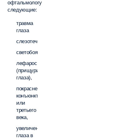
офтальмологу
следующие:
травма
глаза
слезотечение,
светобоязнь,
лефароспазм
(прищуривание
глаза),
покраснение
конъюнктивы
или
третьего
века,
увеличение
глаза в