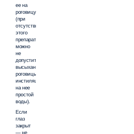
ее на
роговицу
(при
отсутствии
этого
препарата
можно
не
допустить
высыхания
роговицы
инстиляцией
на нее
простой
воды).
Если
глаз
закрыт
— не