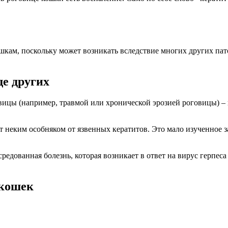
ошкам, поскольку может возникать вследствие многих других па
ще других
ицы (например, травмой или хронической эрозией роговицы) – 
т неким особняком от язвенных кератитов. Это мало изученное з
едованная болезнь, которая возникает в ответ на вирус герпеса
 кошек