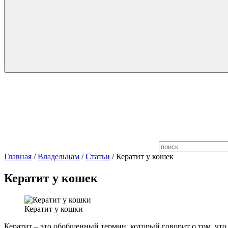
Главная
/
Владельцам
/
Статьи
/
Кератит у кошек
Кератит у кошек
Кератит у кошки
Кератит – это обобщенный термин, который говорит о том, что 