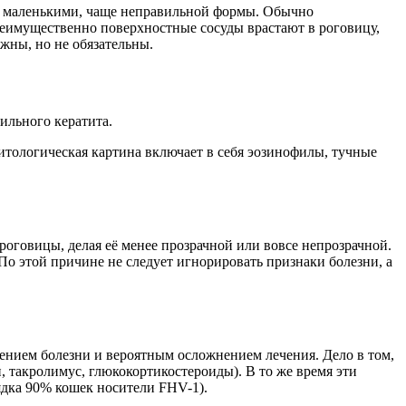
и маленькими, чаще неправильной формы. Обычно
реимущественно поверхностные сосуды врастают в роговицу,
жны, но не обязательны.
ильного кератита.
итологическая картина включает в себя эозинофилы, тучные
роговицы, делая её менее прозрачной или вовсе непрозрачной.
По этой причине не следует игнорировать признаки болезни, а
чением болезни и вероятным осложнением лечения. Дело в том,
 такролимус, глюкокортикостероиды). В то же время эти
ядка 90% кошек носители FHV-1).