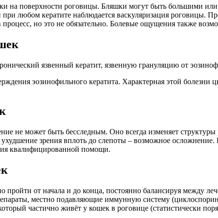
шки на поверхности роговицы. Бляшки могут быть большими ил
и при любом кератите наблюдается васкуляризация роговицы. П
 процесс, но это не обязательно. Болевые ощущения также возмо
ошек
ронический язвенный кератит, язвенную грануляцию от эозиноф
рждения эозинофильного кератита. Характерная этой болезни ц
к
ние не может быть бесследным. Оно всегда изменяет структуры 
 ухудшение зрения вплоть до слепоты – возможное осложнение. 
ения квалифицированной помощи.
ек
о пройти от начала и до конца, постоянно балансируя между ле
препараты, местно подавляющие иммунную систему (циклоспорин,
который частично живёт у кошек в роговице (статистически пор