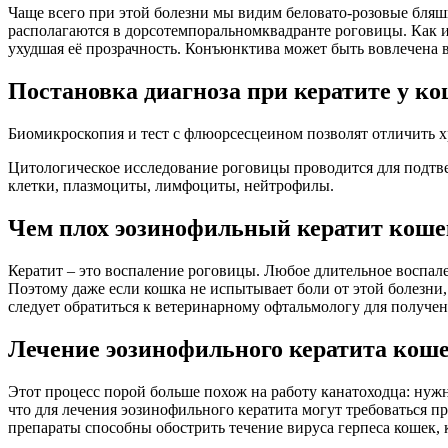
Чаще всего при этой болезни мы видим беловато-розовые бля
располагаются в дорсотемпоральномквадранте роговицы. Как 
ухудшая её прозрачность. Конъюнктива может быть вовлечена в
Постановка диагноза при кератите у к
Биомикроскопия и тест с флюорсесцеином позволят отличить х
Цитологическое исследование роговицы проводится для подтве
клетки, плазмоциты, лимфоциты, нейтрофилы.
Чем плох эозинофильный кератит коше
Кератит – это воспаление роговицы. Любое длительное воспале
Поэтому даже если кошка не испытывает боли от этой болезни,
следует обратиться к ветеринарному офтальмологу для получ
Лечение эозинофильного кератита кош
Этот процесс порой больше похож на работу канатоходца: нужн
что для лечения эозинофильного кератита могут требоваться 
препараты способны обострить течение вируса герпеса кошек, 