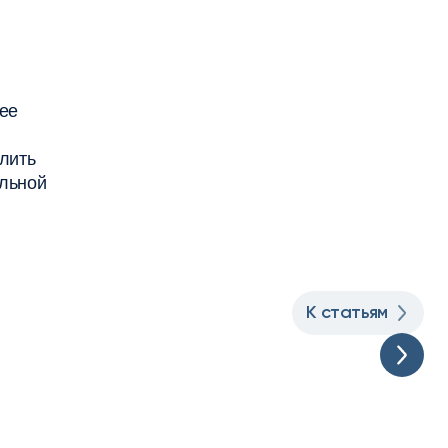
нее
лить
ельной
К статьям