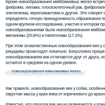
Кроме новообразования мейбомиевых желез встреча
фиброма, липома, плоскоклеточный рак, фибропап
эпителиома, кератоакантома и другие. Это говорит 
определить точную принадлежность образования по
одном крупном исследовании, участие в котором 
новообразованиями были новообразования мейбоми
меланомы (20,8%) и папилломы (17,3%).
При этом злокачественные новообразования век у с
рецидивы происходят локально. Безусловно проц
новообразованиям век отличаются друг от друга, 
остается в среднем на одном уровне.
Новообразования мейбомиевых желез
Как правило, новообразования век у собак, особенн
округлая масса у края века от коричневого до красн
Известно, что опухоли век чаще развиваются у по