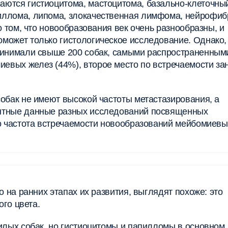
ются гистиоцитома, мастоцитома, базально-клеточный
иллома, липома, злокачественная лимфома, нейрофиб
о том, что новообразования век очень разнообразны, и
может только гистологическое исследование. Однако,
принимали свыше 200 собак, самыми распространенным
евых желез (44%), второе место по встречаемости за
обак не имеют высокой частоты метастазирования, а
ентные данные разных исследований посвященных
но частота встречаемости новообразований мейбомиевы
о на ранних этапах их развития, выглядят похоже: это
ого цвета.
жилых собак, но гистиоцитомы и папилломы в основном