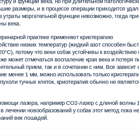
туру и функции века, но при длительном патологическ
шие размеры, и в процессе операции приходится удал
без утраты моргательной функции невозможно, тогда пр
ны века.
теринарной практике применяют криотерапию
йствие низких температур (жидкий азот способен быс
0°C), потому что веки собак устойчивы к воздействию 
же может отмечаться воспаление края века и потеря п
тельный прием, так и в сочетании с ним. Все зависит 
ние менее 1 мм, можно использовать только криотерап
пухоли тучных клеток, криотерапия обычно не являетс
 помощи лазера, например CO2-лазер с длиной волны 
в лечении новообразований у собак этот метод пока н
ваний век лошадей.