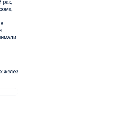
 рак,
рома,
 в
и
нимали
х желез