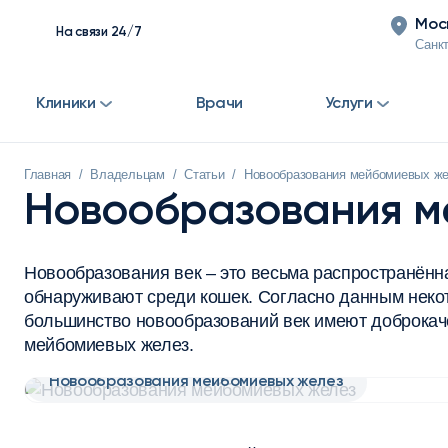
Мос
На связи 24/7
Санкт
Клиники
Врачи
Услуги
Главная
/
Владельцам
/
Статьи
/
Новообразования мейбомиевых же
Новообразования м
Новообразования век – это весьма распространённа
обнаруживают среди кошек. Согласно данным нек
большинство новообразований век имеют доброкач
мейбомиевых желез.
Новообразования мейбомиевых желез