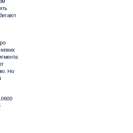
ом
ять
ибегают
тро
низких
игмента
от
ию. Но
я
10600
е