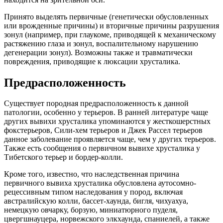
Принято выделять первичные (генетически обусловленных
или врожденные причины) и вторичные причины разрушения
зонул (например, при глаукоме, приводящей к механическому
растяжению глаза и зонул, воспалительному нарушению
дегенерации зонул). Возможны также и травматически
повреждения, приводящие к люксации хрусталика.
Предрасположенность
Существует породная предрасположенность к данной
патологии, особенно у терьеров. В ранней литературе чаще
других вывихи хрусталика упоминаются у жесткошерстных
фокстерьеров, Сили-хем терьеров и Джек Рассел терьеров
данное заболевание проявляется чаще, чем у других терьеров.
Также есть сообщения о первичном вывихе хрусталика у
Тибетского терьер и бордер-колли.
Кроме того, известно, что наследственная причина
первичного вывиха хрусталика обусловлена аутосомно-
рецессивным типом наследования у пород, включая
австралийскую колли, бассет-хаунда, бигля, чихуахуа,
немецкую овчарку, борзую, миниатюрного пуделя,
цвергшнауцера, норвежского элкхаунда, спаниелей, а также