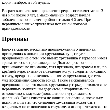
корги пемброк и той пуделя.
Возраст клинического проявления редко составляет менее 3
лет или позже 8 лет, а максимальный возраст начала
заболевания составляет приблизительно 4-5 лет. При
первичном вывихе хрусталика нет явной половой
принадлежности.
Причины
Было высказано несколько предположений о причинах,
приводящих к люксации хрусталика, существует
предположение о том, что вывих хрусталика у терьеров имеет
травматическое происхождение. Долгое время оно не
принималось во внимание, хотя признано, что травма или, по
крайней мере, активное поведение могут ускорить люксацию
в глазу, предрасположенном к вывиху хрусталика, где есть
уже врожденная слабость зонул. Также высказывалось
предположение, что вывих хрусталика у терьеров является не
первичным зонулярным дефектом, а вторичным по
отношению к глаукоме (повышению внутриглазного
давления). Такая гипотеза не лишена оснований, поскольку
принято считать, что смещение хрусталика может быть
вторичным по отношению к глаукоме, и иногда считается, что