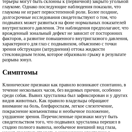
терьеры могут быть склонны к (первичной) закрыто угольной
глаукоме. Однако последующие наблюдения показали, что
глаукома не играет первостепенной роли. Более поздние,
долгосрочные исследования свидетельствуют о том, что
подвывих может развиться на фоне нормальных показателей
внутриглазного давления. Эти наблюдения предполагают, что
врожденный зональный дефект не зависит от посторонних
факторов, а развитие повышенного внутриглазного давления,
характерного для глаз с подвывихом, объяснимо с точки
зрения обструкции (затруднения) оттока жидкости
стекловидным телом, которое образовало грыжу в результате
разрыва зонул.
Симптомы
Клинические признаки как правило возникают спонтанно, в
течение нескольких часов, без видимых причин, особенно
среди собак. Вывих хрусталика был зафиксирован и у других
видов животных. Как правило владельцы обращают
внимание на боль, блефароспазм, легкое слезотечение,
покраснение конъюнктивы и необычное положение,
ухудшение зрения. Перечисленные признаки могут быть
свидетельством того, что подвывих хрусталика перешел в
стадию полного вывиха, необычное внешний вид глаза,