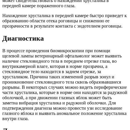
может свидетельствовать о нахождении хрусталика в
передней камере пораженного глаза.
Нахождение хрусталика в передней камере быстро приведет к
образованию области отека роговицы и снижению ее
прозрачности в результате контакта с эндотелием роговицы.
Диагностика
В процессе проведения биомикроскопии при помощи
щелевой лампы ветеринарный офтальмолог может выявить
наличие стекловидного тела в переднем отрезке глаза, во
внутрикамерной влаге, которая в норме прозрачна, а
стекловидное тело находится в заднем отрезке, за
хрусталиком. Причина таких изменений разрыв зонул и
проникновение стекловидного тела сквозь образовавшиеся
разрывы. В некоторых случаях можно видеть периферические
части хрусталика, которые в норме они находятся за радужной
оболочкой, а при движении глазных яблок может быть
заметна вибрация хрусталика и радужной оболочки. Для
подтверждения диагноза можно провести узи исследование
глазного яблока и выявить аномальное положение хрусталика
внутри глаза.