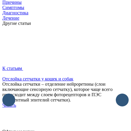
Причины
Симптомы
Диагностика
Лечение
Другие статьи
К статьям
Отслойка сетчатки у кошек и собак
К
Отслойка сетчатки – отделение нейроретины (слои
л
включающие сенсорную сетчатку), которое чаще всего
происходит между слоем фоторецепторов и ПЭС
о
(пигментный эпителий сетчатки).
н
Читать
К
к
н
«
Ч