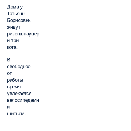
Дома у
Татьяны
Борисовны
живут
ризеншнауцер
и три
кота.
В
свободное
от
работы
время
увлекается
велосипедами
и
шитьем.