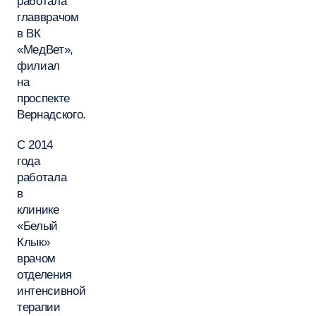
работала
главврачом
в ВК
«МедВет»,
филиал
на
проспекте
Вернадского.
С 2014
года
работала
в
клинике
«Белый
Клык»
врачом
отделения
интенсивной
терапии