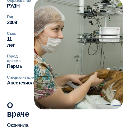
Образование
РУДН
Год
2009
Стаж
11
лет
Город
приема
Пермь
Специализация
Анестезиолог
О
враче
Окончила