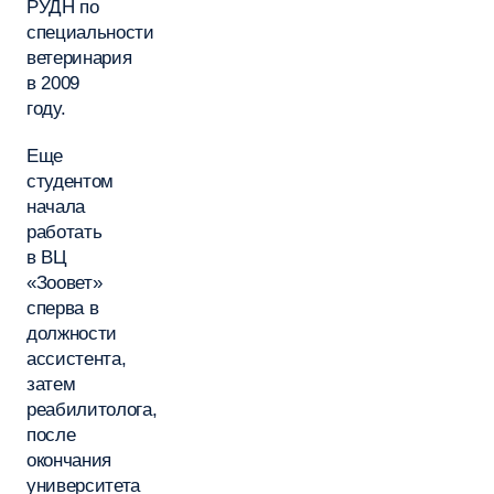
РУДН по
специальности
ветеринария
в 2009
году.
Еще
студентом
начала
работать
в ВЦ
«Зоовет»
сперва в
должности
ассистента,
затем
реабилитолога,
после
окончания
университета